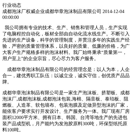
行业动态
成都泡沫厂权威企业成都华章泡沫制品有限公司
2014-12-04
00:00:00
我公司拥有专业的技术、生产、销售和管理人员，生产实现
了电脑程控自动化，板材全部由自动化流水线生产。不断引入
先进的生产设备，科学的管理制度，并贯注多年的实践生产经
验，严密的质量管理体系，以良好的质量、低廉的价格，为广
大客户生产规格多样的泡沫材料。我厂始终秉承“质量第一，
用户至上”的企业宗旨，尽心尽力为客户服务。
成都华章泡沫制品有限公司的经营理念是：以人为本，人企
合一，建优秀职工队伍：以诚立业，诚实守信，创优质产品品
牌。
成都华章泡沫制品有限公司是一家生产泡沫板、挤塑板、成都
泡沫厂,成都泡沫板,成都泡沫包装,海棉、隔音板、泰珀板、阻
燃板、人造革、软包墙布、包装泡膜及定做异型泡沫的厂家，
能依客户要求实行开发设计、生产服务为一体。我厂现有厂房
面积12000平方米、拥有日本、韩国、台湾等地生产的先进包
装产品成型机，月产能约为发泡胶原料300吨，环保型纸托原
料100吨。