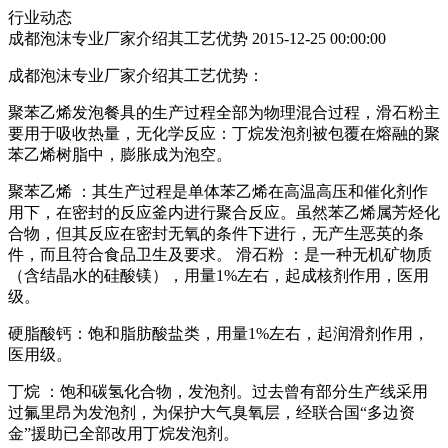
行业动态
成都泡沫专业厂家介绍其工艺优势
2015-12-25 00:00:00
成都泡沫专业厂家介绍其工艺优势：
聚苯乙烯发泡餐具的生产过程全部为物理混合过程，滑石粉主
要用于吸收热量，无化学反应：丁烷发泡剂被包覆在熔融的聚
苯乙烯树脂中，膨胀成为泡空。
聚苯乙烯 ：其生产过程是单体苯乙烯在高温高压和催化剂作
用下，在密封的反应釜内进行聚合反应。虽然苯乙烯属芳烃化
合物，但其反应在密封无氧的条件下进行，无产生恶英的条
件，而且符合食品卫生及要求。 滑石粉 ：是一种无机矿物质
（含结晶水的硅酸镁），用量1%左右，起成核剂作用，医用
级。
硬脂酸钙：饱和脂肪酸盐类，用量1%左右，起润滑剂作用，
医用级。
丁烷 ：饱和碳氢化合物，发泡剂。过去曾有部分生产线采用
过氟里昂为发泡剂，为保护大气臭氧层，经联合国“多边资
金”援助已全部改用丁烷发泡剂。